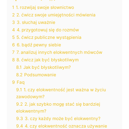
1
1. rozwijaj swoje słownictwo
2
2. ćwicz swoje umiejętności mówienia
3
3. słuchaj uważnie
4
4. przygotowuj się do rozmów
5
5. ćwicz publiczne wystąpienia
6
6. bądź pewny siebie
7
7. analizuj innych elokwentnych mówców
8
8. ćwicz jak być błyskotliwym
8.1
Jak być błyskotliwym?
8.2
Podsumowanie
9
Faq
9.1
1. czy elokwentność jest ważna w życiu
zawodowym?
9.2
2. jak szybko mogę stać się bardziej
elokwentnym?
9.3
3. czy każdy może być elokwentny?
9.4
4. czy elokwentność oznacza używanie