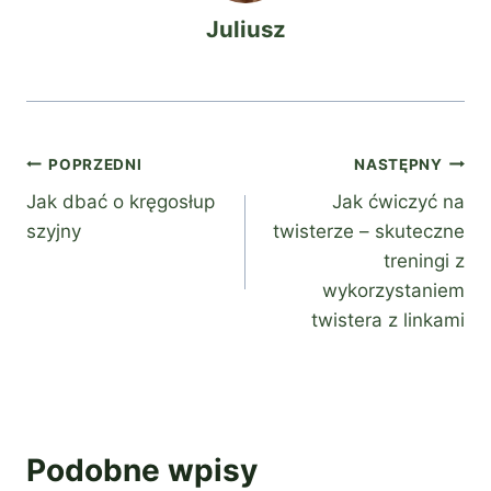
Juliusz
Nawigacja
POPRZEDNI
NASTĘPNY
Jak dbać o kręgosłup
Jak ćwiczyć na
wpisu
szyjny
twisterze – skuteczne
treningi z
wykorzystaniem
twistera z linkami
Podobne wpisy