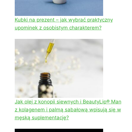
Kubki na prezent – jak wybrać praktyczny
upominek z osobistym charakterem?
Jak olej z konopii siewnych i BeautyLip® Man
z kolagenem i palmą sabałową wpisują się w
męską suplementację?