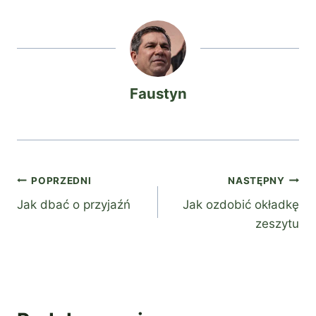
Faustyn
Nawigacja
POPRZEDNI
NASTĘPNY
Jak dbać o przyjaźń
Jak ozdobić okładkę
wpisu
zeszytu