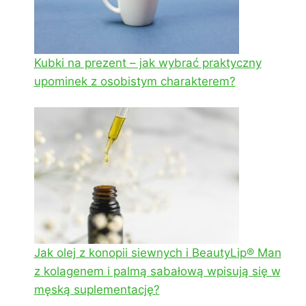
Kubki na prezent – jak wybrać praktyczny
upominek z osobistym charakterem?
Jak olej z konopii siewnych i BeautyLip® Man
z kolagenem i palmą sabałową wpisują się w
męską suplementację?