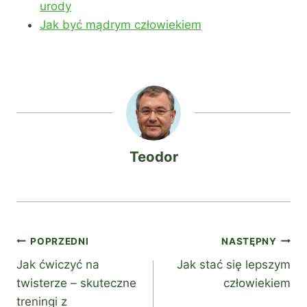
urody
Jak być mądrym człowiekiem
Teodor
Nawigacja
POPRZEDNI
NASTĘPNY
Jak ćwiczyć na
Jak stać się lepszym
wpisu
twisterze – skuteczne
człowiekiem
treningi z