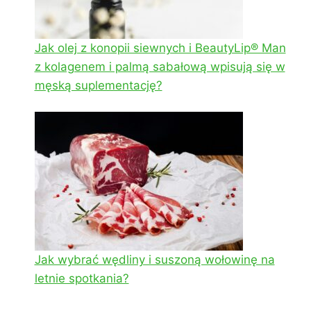
Jak olej z konopii siewnych i BeautyLip® Man
z kolagenem i palmą sabałową wpisują się w
męską suplementację?
Jak wybrać wędliny i suszoną wołowinę na
letnie spotkania?