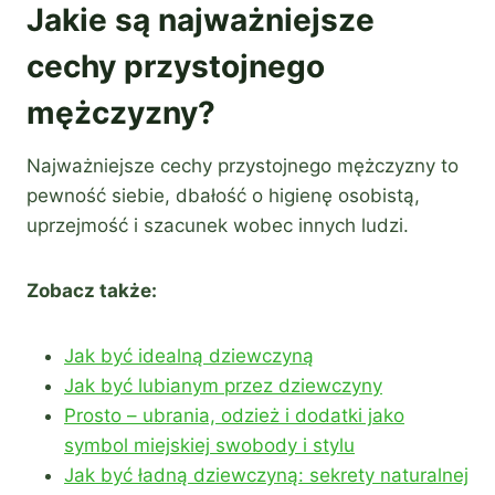
Jakie są najważniejsze
cechy przystojnego
mężczyzny?
Najważniejsze cechy przystojnego mężczyzny to
pewność siebie, dbałość o higienę osobistą,
uprzejmość i szacunek wobec innych ludzi.
Zobacz także:
Jak być idealną dziewczyną
Jak być lubianym przez dziewczyny
Prosto – ubrania, odzież i dodatki jako
symbol miejskiej swobody i stylu
Jak być ładną dziewczyną: sekrety naturalnej