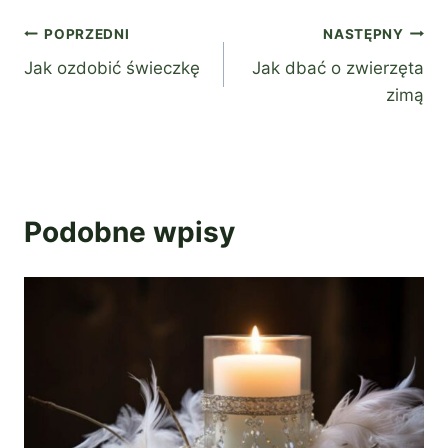
Nawigacja
POPRZEDNI
NASTĘPNY
Jak ozdobić świeczkę
Jak dbać o zwierzęta
wpisu
zimą
Podobne wpisy