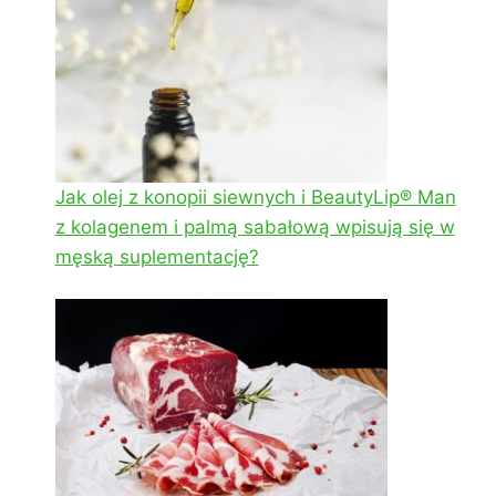
Jak olej z konopii siewnych i BeautyLip® Man
z kolagenem i palmą sabałową wpisują się w
męską suplementację?