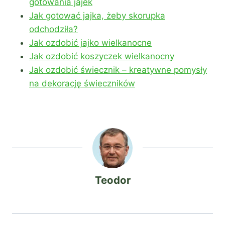
gotowania jajek
Jak gotować jajka, żeby skorupka
odchodziła?
Jak ozdobić jajko wielkanocne
Jak ozdobić koszyczek wielkanocny
Jak ozdobić świecznik – kreatywne pomysły
na dekorację świeczników
Teodor