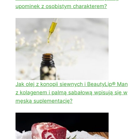
upominek z osobistym charakterem?
Jak olej z konopii siewnych i BeautyLip® Man
z kolagenem i palmą sabałową wpisują się w
męską suplementację?