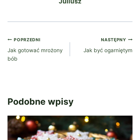
Juliusz
Nawigacja
POPRZEDNI
NASTĘPNY
Jak gotować mrożony
Jak być ogarniętym
wpisu
bób
Podobne wpisy