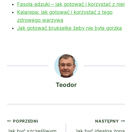
Fasola adzuki – jak gotować i korzystać z niej
Kalarepa: jak gotować i korzystać z tego
zdrowego warzywa
Jak gotować brukselkę żeby nie była gorzka
Teodor
Nawigacja
POPRZEDNI
NASTĘPNY
Jak być szczęśliwym
Jak być idealną żoną