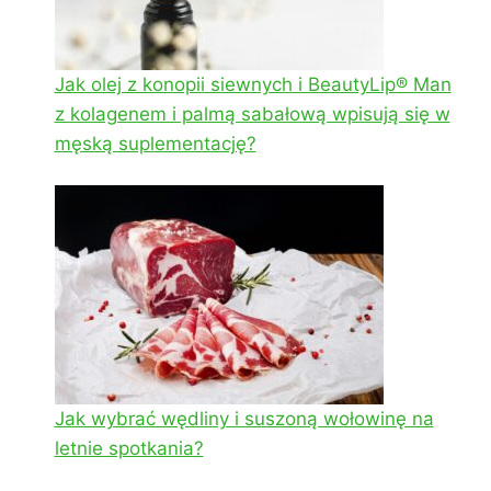
Jak olej z konopii siewnych i BeautyLip® Man
z kolagenem i palmą sabałową wpisują się w
męską suplementację?
Jak wybrać wędliny i suszoną wołowinę na
letnie spotkania?