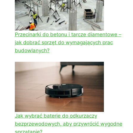
Przecinarki do betonu i tarcze diamentowe –
jak dobrać sprzęt do wymagających prac
budowlanych?
Jak wybrać baterie do odkurzaczy
bezprzewodowych, aby przywrócić wygodne
sprzątanie?