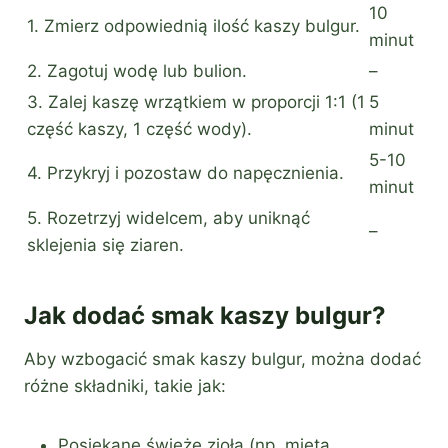
10
1. Zmierz odpowiednią ilość kaszy bulgur.
minut
2. Zagotuj wodę lub bulion.
–
3. Zalej kaszę wrzątkiem w proporcji 1:1 (1
5
część kaszy, 1 część wody).
minut
5-10
4. Przykryj i pozostaw do napęcznienia.
minut
5. Rozetrzyj widelcem, aby uniknąć
–
sklejenia się ziaren.
Jak dodać smak kaszy bulgur?
Aby wzbogacić smak kaszy bulgur, można dodać
różne składniki, takie jak:
Posiekane świeże zioła (np. mięta,