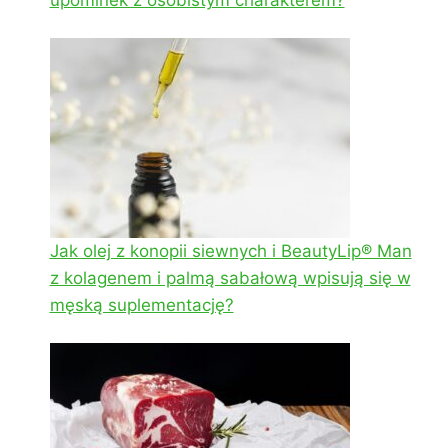
Jak olej z konopii siewnych i BeautyLip® Man
z kolagenem i palmą sabałową wpisują się w
męską suplementację?