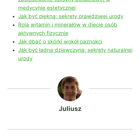
medycynie estetycznej
Jak być piękną: sekrety prawdziwej urody
Rola witamin i minerałów w diecie osób
aktywnych fizycznie
Jak dbać o skórki wokół paznokci
Jak być ładną dziewczyną: sekrety naturalnej
urody
Juliusz