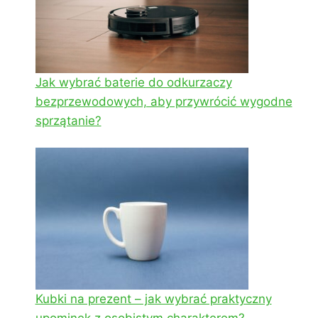
Jak wybrać baterie do odkurzaczy
bezprzewodowych, aby przywrócić wygodne
sprzątanie?
Kubki na prezent – jak wybrać praktyczny
upominek z osobistym charakterem?