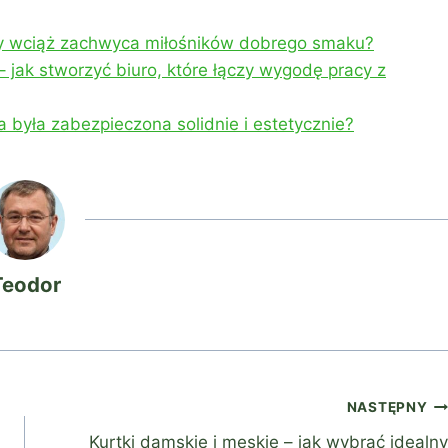
y wciąż zachwyca miłośników dobrego smaku?
 jak stworzyć biuro, które łączy wygodę pracy z
była zabezpieczona solidnie i estetycznie?
Teodor
NASTĘPNY
Kurtki damskie i męskie – jak wybrać idealny