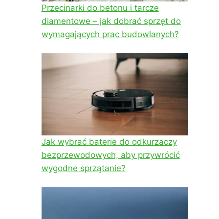
Przecinarki do betonu i tarcze
diamentowe – jak dobrać sprzęt do
wymagających prac budowlanych?
Jak wybrać baterie do odkurzaczy
bezprzewodowych, aby przywrócić
wygodne sprzątanie?