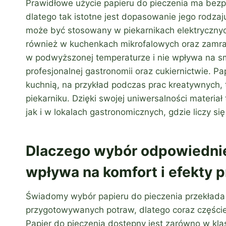
Prawidłowe użycie papieru do pieczenia ma bez
dlatego tak istotne jest dopasowanie jego rodza
może być stosowany w piekarnikach elektrycznyc
również w kuchenkach mikrofalowych oraz zamraż
w podwyższonej temperaturze i nie wpływa na s
profesjonalnej gastronomii oraz cukiernictwie. P
kuchnią, na przykład podczas prac kreatywnych, t
piekarniku. Dzięki swojej uniwersalności materi
jak i w lokalach gastronomicznych, gdzie liczy si
Dlaczego wybór odpowiednie
wpływa na komfort i efekty 
Świadomy wybór papieru do pieczenia przekłada
przygotowywanych potraw, dlatego coraz częście
Papier do pieczenia dostępny jest zarówno w klas