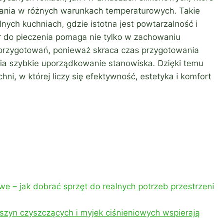
owania w różnych warunkach temperaturowych. Takie
nych kuchniach, gdzie istotna jest powtarzalność i
 do pieczenia pomaga nie tylko w zachowaniu
i przygotowań, ponieważ skraca czas przygotowania
wia szybkie uporządkowanie stanowiska. Dzięki temu
i, w której liczy się efektywność, estetyka i komfort
e – jak dobrać sprzęt do realnych potrzeb przestrzeni
zyn czyszczących i myjek ciśnieniowych wspierają