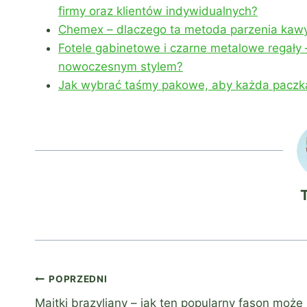
firmy oraz klientów indywidualnych?
Chemex – dlaczego ta metoda parzenia kaw
Fotele gabinetowe i czarne metalowe regały –
nowoczesnym stylem?
Jak wybrać taśmy pakowe, aby każda paczka 
Nawigacja
POPRZEDNI
Majtki brazyliany – jak ten popularny fason może