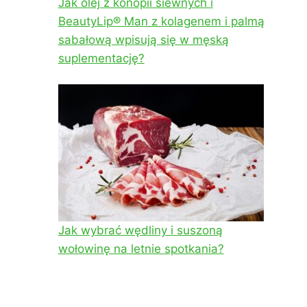
Jak olej z konopii siewnych i
BeautyLip® Man z kolagenem i palmą
sabałową wpisują się w męską
suplementację?
Jak wybrać wędliny i suszoną
wołowinę na letnie spotkania?