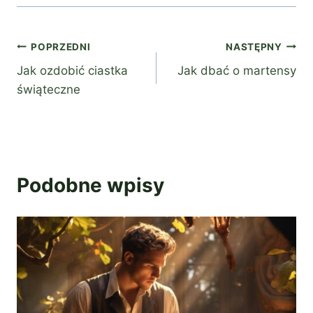
Nawigacja
POPRZEDNI
NASTĘPNY
Jak ozdobić ciastka
Jak dbać o martensy
wpisu
świąteczne
Podobne wpisy