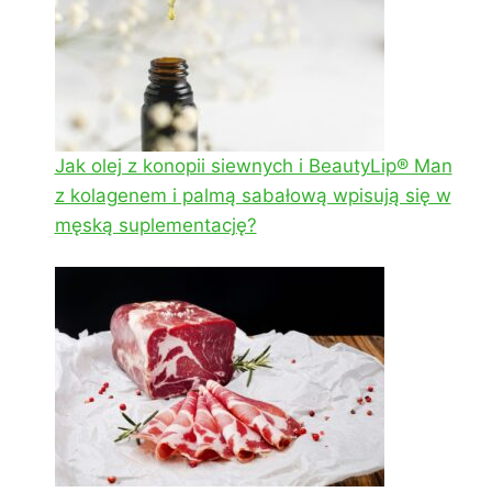
Jak olej z konopii siewnych i BeautyLip® Man
z kolagenem i palmą sabałową wpisują się w
męską suplementację?